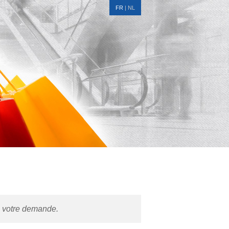
FR
|
NL
re votre demande.