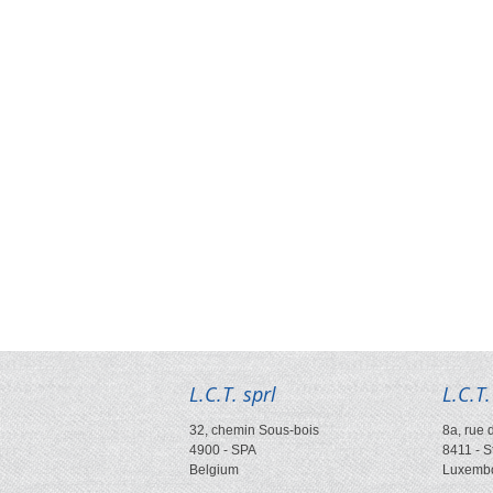
L.C.T. sprl
L.C.T.
32, chemin Sous-bois
8a, rue 
4900
-
SPA
8411
-
S
Belgium
Luxemb