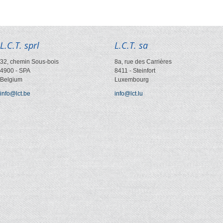
L.C.T. sprl
L.C.T. sa
32, chemin Sous-bois
8a, rue des Carrières
4900
-
SPA
8411
-
Steinfort
Belgium
Luxembourg
info@lct.be
info@lct.lu