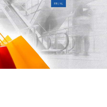
FR
|
NL