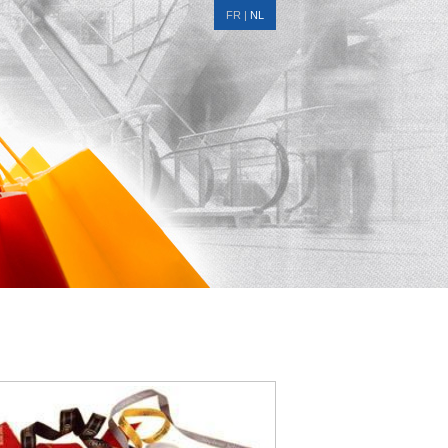
FR
|
NL