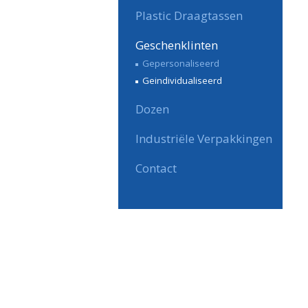
Plastic Draagtassen
Geschenklinten
Gepersonaliseerd
Geindividualiseerd
Dozen
Industriële Verpakkingen
Contact