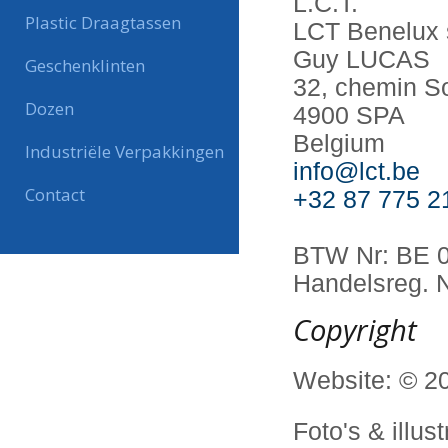
L.C.T.
Plastic Draagtassen
LCT Benelux 
Guy LUCAS
Geschenklinten
32, chemin S
Dozen
4900 SPA
Belgium
Industriële Verpakkingen
info@lct.be
Contact
+32 87 775 2
BTW Nr: BE 
Handelsreg. N
Copyright
Website: © 20
Foto's & illust