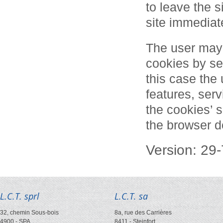
to leave the 
site immediate
The user may 
cookies by sel
this case the
features, serv
the cookies’ s
the browser 
Version: 29
L.C.T. sprl
L.C.T. sa
32, chemin Sous-bois
8a, rue des Carrières
4900
-
SPA
8411
-
Steinfort