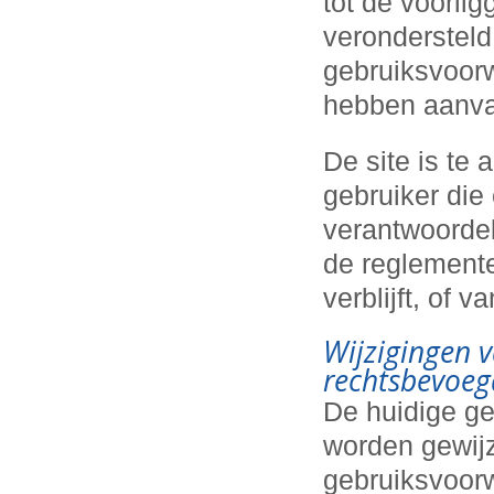
tot de voorlig
verondersteld
gebruiksvoor
hebben aanva
De site is te 
gebruiker die
verantwoordel
de reglementer
verblijft, of 
Wijzigingen 
rechtsbevoegd
De huidige g
worden gewijz
gebruiksvoorw