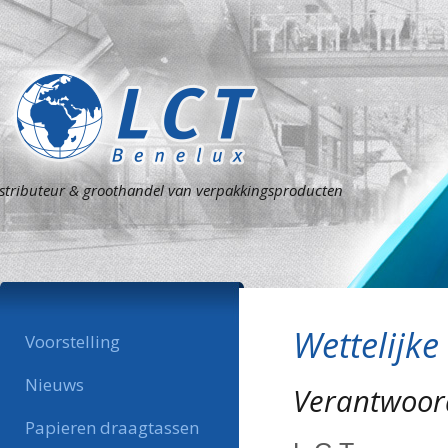
stributeur & groothandel van verpakkingsproducten
Wettelijke
Voorstelling
Nieuws
Verantwoord
Papieren draagtassen