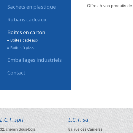
Sachets en plastique
Offrez à vos produits de l
Rubans cadeaux
Boîtes en carton
Boîtes cadeaux
Boîtes à pizza
Emballages industriels
Contact
L.C.T. sprl
L.C.T. sa
32, chemin Sous-bois
8a, rue des Carrières