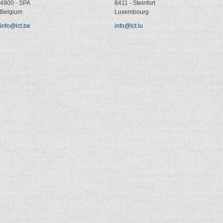
4900
-
SPA
8411
-
Steinfort
Belgium
Luxembourg
info@lct.be
info@lct.lu