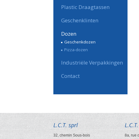
Plastic Draagtassen
Geschenklinten
Dozen
Geschenkdozen
Pizza-dozen
Industriële Verpakkingen
Contact
L.C.T. sprl
L.C.T.
32, chemin Sous-bois
8a, rue 