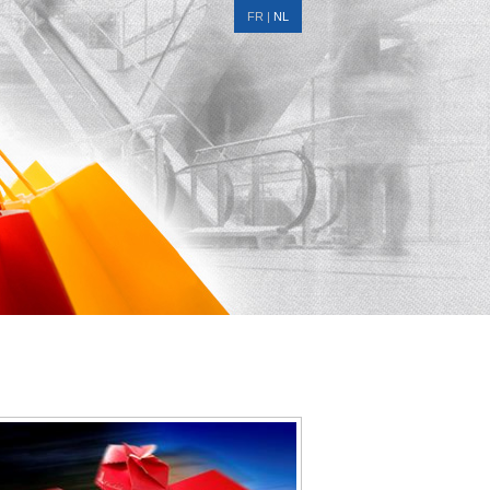
FR
|
NL