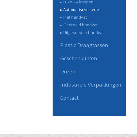
Luxe – 4 knopen
Automatische serie
Plat handvat
Gedraaid handvat
Uitgesneden handvat
Plastic Draagtassen
Geschenklinten
Dozen
Industriële Verpakkingen
Contact