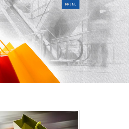
FR
|
NL