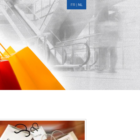
FR
|
NL