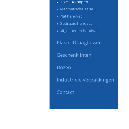
Luxe – 4 knopen
Automatische serie
Plat handvat
Gedraaid handvat
Uitgesneden handvat
Plastic Draagtassen
Geschenklinten
Dozen
Industriële Verpakkingen
Contact