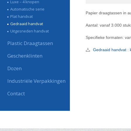
Luxe – 4 knopen
Automatische serie
Papier draagtassen in au
Plat handvat
Gedraaid handvat
Aantal: vanaf 3.000 stuk
Uitgesneden handvat
Specifieke formaten: van
Plastic Draagtassen
Gedraaid handvat : kl
Geschenklinten
Dozen
Industriële Verpakkingen
Contact