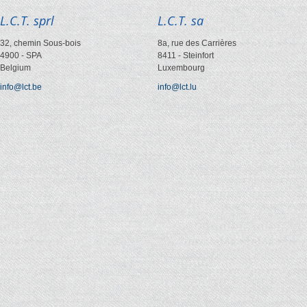
L.C.T. sprl
L.C.T. sa
32, chemin Sous-bois
8a, rue des Carrières
4900
-
SPA
8411
-
Steinfort
Belgium
Luxembourg
info@lct.be
info@lct.lu